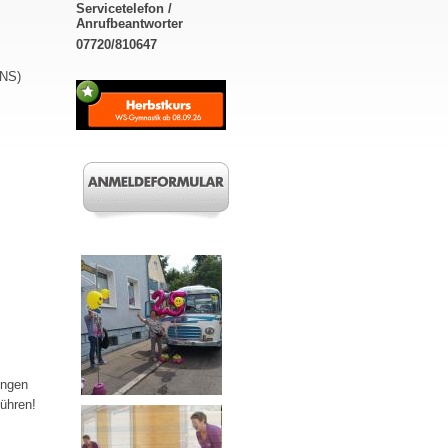
Servicetelefon /
Anrufbeantworter
07720/810647
ZNS)
ungen
führen!