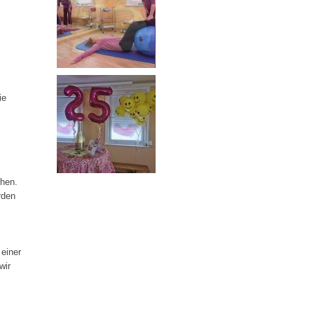
ie
chen.
rden
 einer
wir