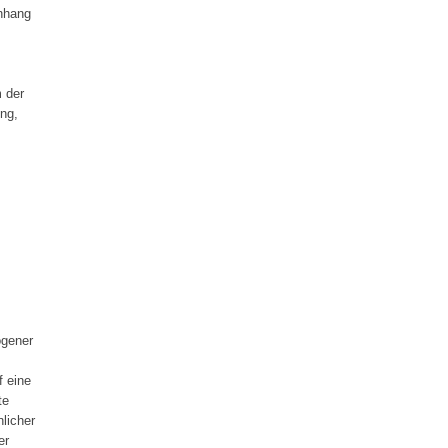
nhang
m der
ung,
ogener
f eine
te
nlicher
er