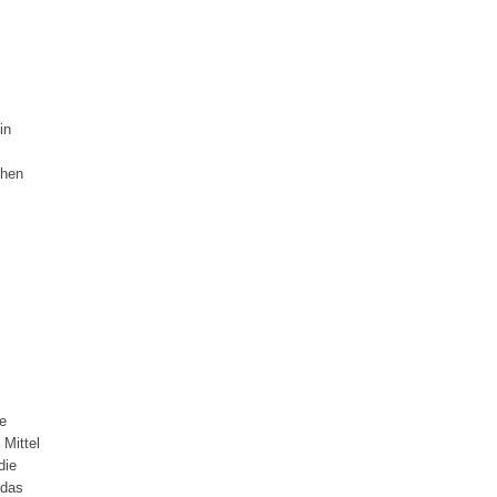
in
chen
re
 Mittel
die
 das