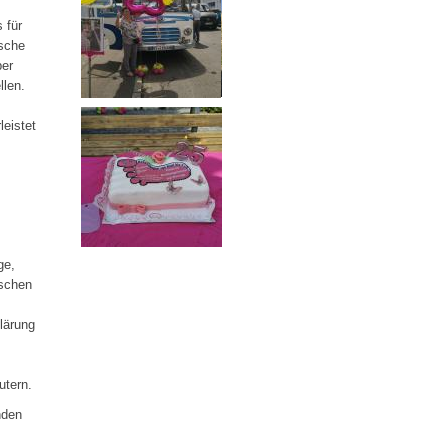
 für
ische
ber
llen.
leistet
ge,
ischen
lärung
utern.
nden