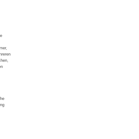
he
mer,
hreren
chen,
en
che
ung