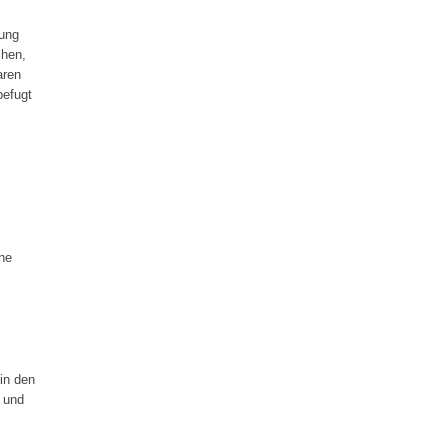
tung
chen,
aren
befugt
ene
in den
 und