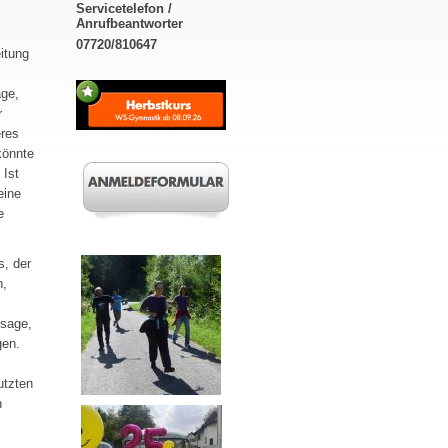
Servicetelefon /
Anrufbeantworter
07720/810647
itung
age,
r
eres
könnte
 Ist
eine
e
s, der
n,
ssage,
gen.
utzten
n